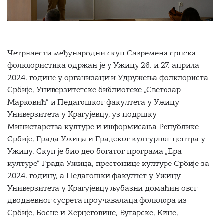
Четрнаести међународни скуп Савремена српска
фолклористика одржан је у Ужицу 26. и 27. априла
2024. године у организацији Удружења фолклориста
Србије, Универзитетске библиотеке „Светозар
Марковић” и Педагошког факултета у Ужицу
Универзитета у Крагујевцу, уз подршку
Министарства културе и информисања Републике
Србије, Града Ужица и Градског културног центра у
Ужицу. Скуп је био део богатог програма „Ера
културе” Града Ужица, престонице културе Србије за
2024. годину, а Педагошки факултет у Ужицу
Универзитета у Крагујевцу љубазни домаћин овог
дводневног сусрета проучавалаца фолклора из
Србије, Босне и Херцеговине, Бугарске, Кине,